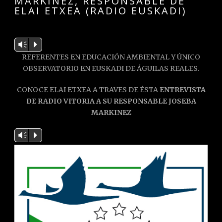
MARKINEZ, RESPONSABLE DE
ELAI ETXEA (RADIO EUSKADI)
Reproductor
Vm
P
de
REFERENTES EN EDUCACIÓN AMBIENTAL Y ÚNICO
audio
OBSERVATORIO EN EUSKADI DE ÁGUILAS REALES.
CONOCE ELAI ETXEA A TRAVES DE ÉSTA
ENTREVISTA
DE RADIO VITORIA A SU RESPONSABLE JOSEBA
MARKINEZ
Reproductor
Vm
P
de
audio