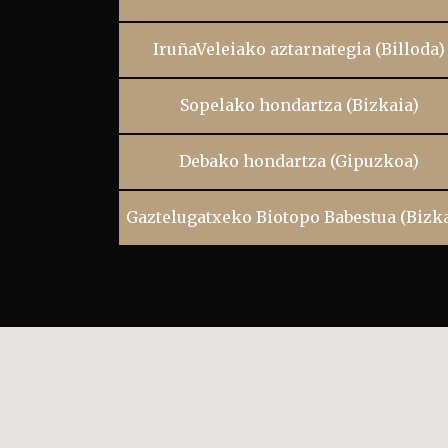
IruñaVeleiako aztarnategia (Billoda)
Sopelako hondartza (Bizkaia)
Debako hondartza (Gipuzkoa)
Gaztelugatxeko Biotopo Babestua (Bizka