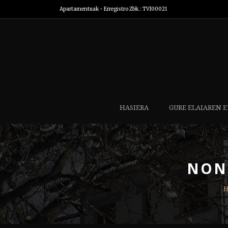
Apartamentuak - Erregistro Zbk.: TVI00021
HASIERA
GURE ELAIAREN 
NON
H