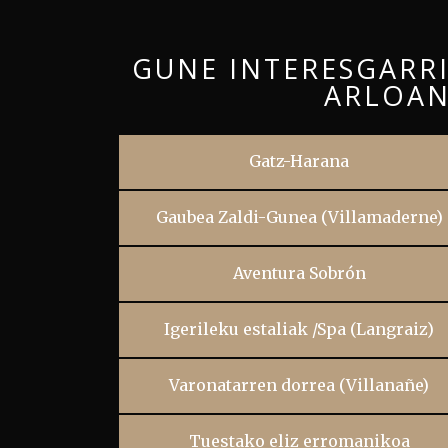
GUNE INTERESGARR
ARLOA
Gatz-Harana
Gaubea Zaldi-Gunea (Villamaderne)
Aventura Sobrón
Igerileku estaliak /Spa (Langraiz)
Varonatarren dorrea (Villanañe)
Tuestako eliz erromanikoa