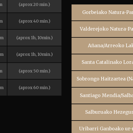
m
(aprox 20 min.)
Gorbeiako Natura-Pa
m
(aprox 40 min.)
Valderejoko Natura-P
km
(aprox 1h, 10min.)
Añana/Arreoko La
km
(aprox 1h, 10min.)
Santa Catalinako Lor
m
(aprox 50 min.)
Sobrongo Haitzartea (N
km
(aprox 60 min.)
Santiago Mendia/Salb
Salburuako Hezegu
Uribarri Ganboako ur