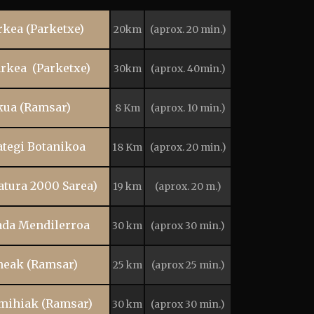
rkea (Parketxe)
20km
(aprox. 20 min.)
arkea (Parketxe)
30km
(aprox. 40min.)
kua (Ramsar)
8 Km
(aprox. 10 min.)
ategi Botanikoa
18 Km
(aprox. 20 min.)
atura 2000 Sarea)
19 km
(aprox. 20 m.)
ada Mendilerroa
30 km
(aprox 30 min.)
neak (Ramsar)
25 km
(aprox 25 min.)
-mihiak (Ramsar)
30 km
(aprox 30 min.)