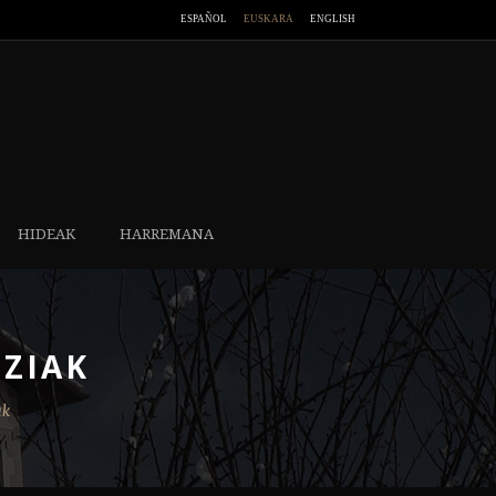
ESPAÑOL
EUSKARA
ENGLISH
HIDEAK
HARREMANA
ZIAK
ak