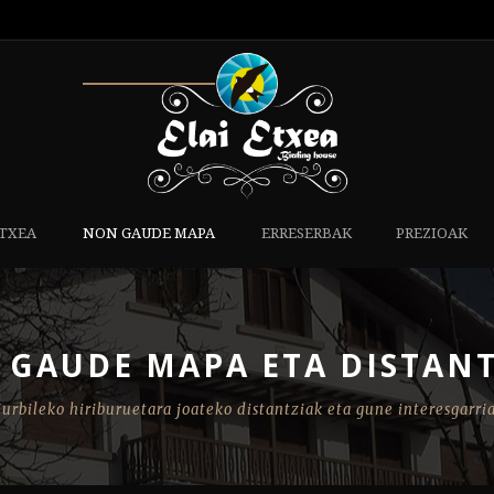
ETXEA
NON GAUDE MAPA
ERRESERBAK
PREZIOAK
 GAUDE MAPA ETA DISTANT
urbileko hiriburuetara joateko distantziak eta gune interesgarri