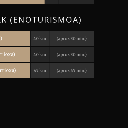
AK (ENOTURISMOA)
)
40 km
(aprox 30 min.)
rrioxa)
40 km
(aprox 30 min.)
rrioxa)
45 km
(aprox 45 min.)