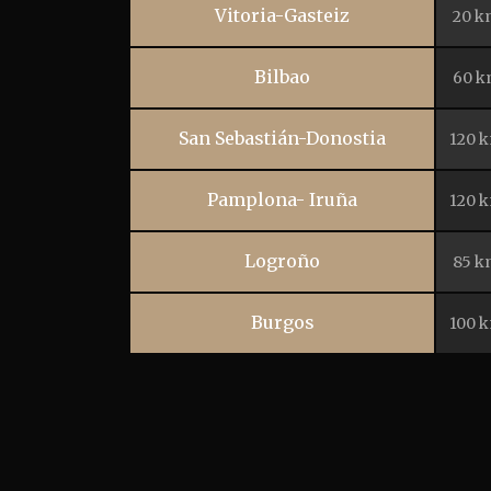
Vitoria-Gasteiz
20 k
Bilbao
60 k
San Sebastián-Donostia
120 
Pamplona- Iruña
120 
Logroño
85 k
Burgos
100 