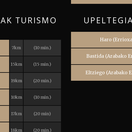
IAK TURISMO
UPELTEGI
N
Haro (Errioxa
7km
(10 min.)
Bastida (Arabako E
15km
(15 min.)
Eltziego (Arabako E
19km
(20 min.)
10km
(10 min.)
17km
(20 min)
18km
(20 min.)