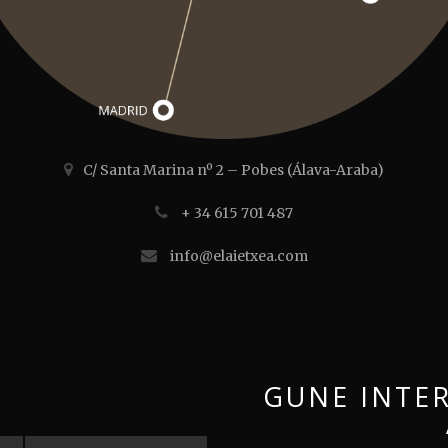
C/ Santa Marina nº 2 – Pobes (Álava-Araba)
+ 34 615 701 487
info@elaietxea.com
GUNE INTE