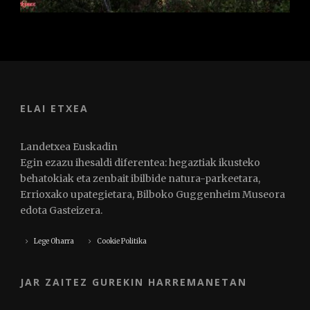
ELAI ETXEA
Landetxea Euskadin
Egin ezazu ihesaldi diferentea: hegaztiak ikusteko
behatokiak eta zenbait ibilbide natura-parkeetara,
Errioxako upategietara, Bilboko Guggenheim Museora
edota Gasteizera.
Lege Oharra
Cookie Politika
JAR ZAITEZ GUREKIN HARREMANETAN