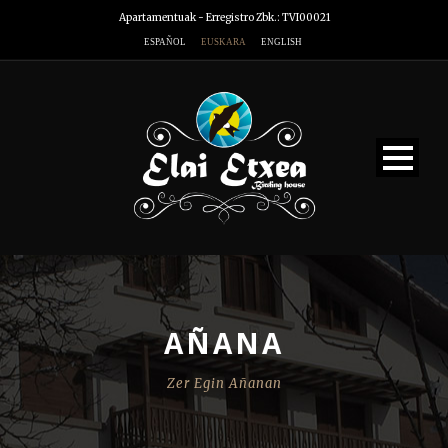
Apartamentuak - Erregistro Zbk.: TVI00021
ESPAÑOL
EUSKARA
ENGLISH
AÑANA
Zer Egin Añanan