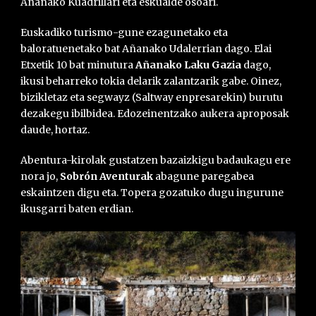
Añanako Kuadrillari eta eskualde osoari.
Euskadiko turismo-gune ezagunetako eta
baloratuenetako bat Añanako Udalerrian dago. Elai
Etxetik 10 bat minutura
Añanako Laku Gazia
dago,
ikusi beharreko tokia delarik zalantzarik gabe. Oinez,
bizikletaz eta segwayz (Saltway enpresarekin) burutu
dezakegu ibilbidea. Edozeinentzako aukera aproposak
daude, hortaz.
Abentura-kirolak gustatzen bazaizkigu badaukagu ere
nora jo,
Sobrón Aventurak
abagune paregabea
eskaintzen digu eta. Topera gozatuko dugu ingurune
ikusgarri baten erdian.