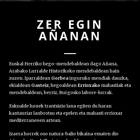
ZER EGIN
AÑANAN
Euskal Herriko hego-mendebaldean dago Añana,
Arabako Lurralde Historikoko mendebaldean hain
zuzen. Iparraldean
Gorbea
inguruko mendiak dauzka,
ekialdean
Gasteiz
, hegoaldean
Errioxako
mahastiak eta
mendebaldean, berriz, Burgosko labore-lurrak.
Eskualde honek trantsizio lana egiten du haran
kantauriar lanbrotsu eta epelen eta mahasti errioxar
mediterraneoen artean.
Izaera horrek oso natura-balio bikaina ematen dio